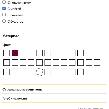
С подоконником
С мойкой
С пеналом
С буфетом
Материал
Цвет
Страна производитель
Глубина кухни