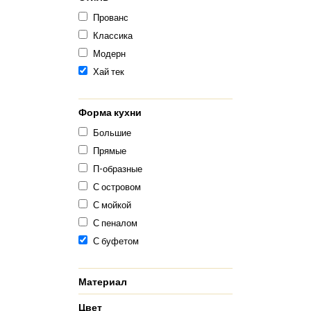
Прованс
Классика
Модерн
Хай тек
Форма кухни
Большие
Прямые
П-образные
С островом
С мойкой
С пеналом
С буфетом
Материал
Цвет