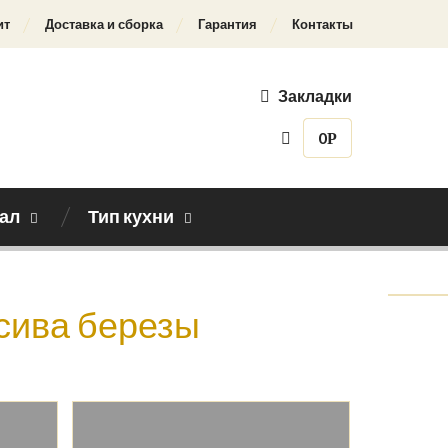
ит
Доставка и сборка
Гарантия
Контакты
Закладки
0
Р
ал
Тип кухни
Назад к каталогу
ссива березы