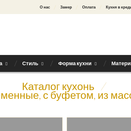
О нас
Замер
Оплата
Кухня в кред
а
Стиль
Форма кухни
Матери
Каталог кухонь
/
менные, с буфетом, из ма