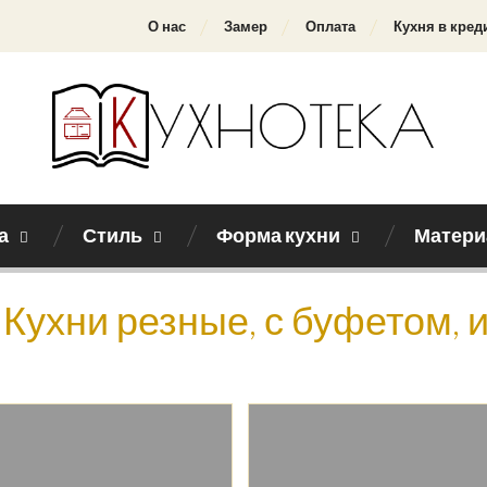
О нас
Замер
Оплата
Кухня в кред
а
Стиль
Форма кухни
Матери
Кухни резные, с буфетом, 