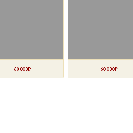
60 000
60 000
Р
Р