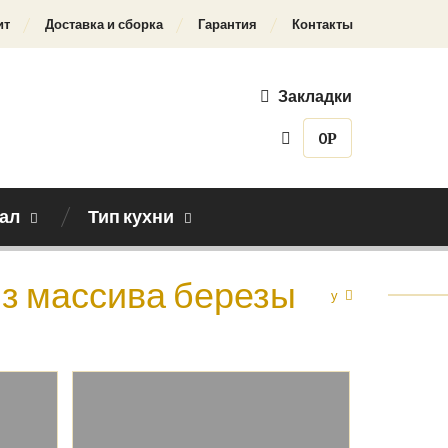
ит
Доставка и сборка
Гарантия
Контакты
Закладки
0
Р
ал
Тип кухни
из массива березы
Назад к каталогу