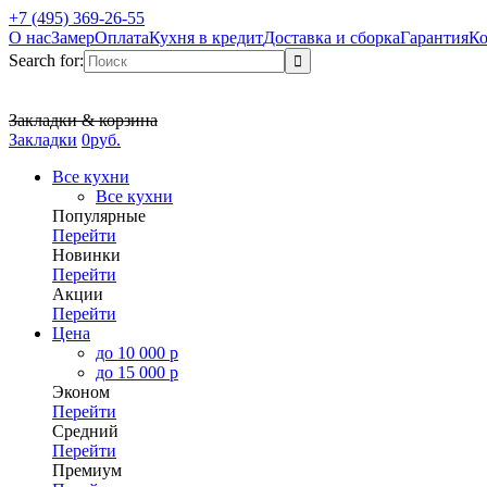
+7 (495) 369-26-55
О нас
Замер
Оплата
Кухня в кредит
Доставка и сборка
Гарантия
Ко
Search for:
Закладки & корзина
Закладки
0
р
уб.
Все кухни
Все кухни
Популярные
Перейти
Новинки
Перейти
Акции
Перейти
Цена
до 10 000 р
до 15 000 р
Эконом
Перейти
Средний
Перейти
Премиум