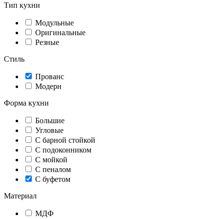
Тип кухни
Модульные
Оригинальные
Резные
Стиль
Прованс
Модерн
Форма кухни
Большие
Угловые
С барной стойкой
С подоконником
С мойкой
С пеналом
С буфетом
Материал
МДФ