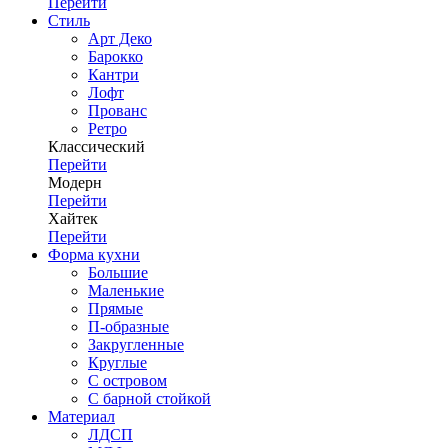
Перейти
Стиль
Арт Деко
Барокко
Кантри
Лофт
Прованс
Ретро
Классический
Перейти
Модерн
Перейти
Хайтек
Перейти
Форма кухни
Большие
Маленькие
Прямые
П-образные
Закругленные
Круглые
С островом
С барной стойкой
Материал
ЛДСП