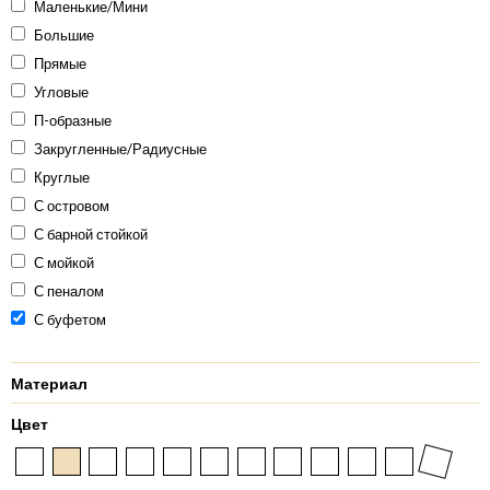
Маленькие/Мини
Большие
Прямые
Угловые
П-образные
Закругленные/Радиусные
Круглые
С островом
С барной стойкой
С мойкой
С пеналом
С буфетом
Материал
Цвет