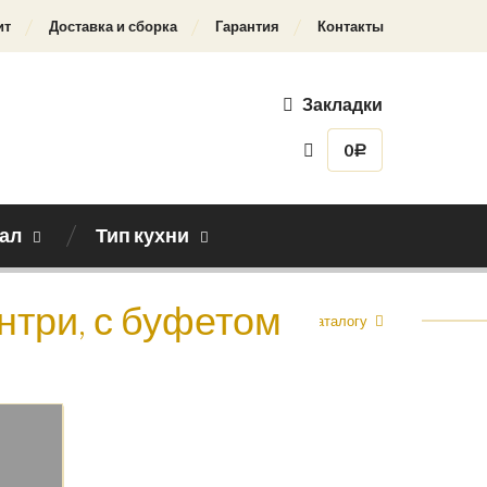
ит
Доставка и сборка
Гарантия
Контакты
Закладки
0
Р
ал
Тип кухни
антри, с буфетом
Назад к каталогу