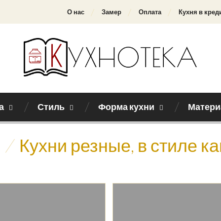
О нас
Замер
Оплата
Кухня в кред
а
Стиль
Форма кухни
Матери
/
Кухни резные, в стиле к