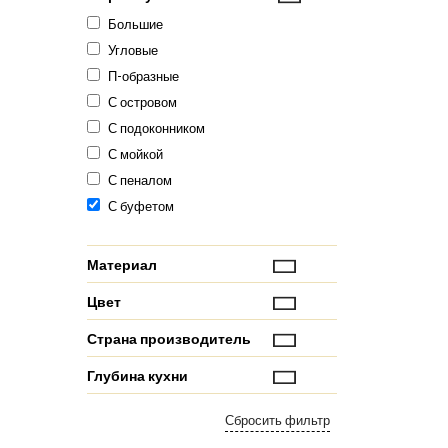
Большие
Угловые
П-образные
С островом
С подоконником
С мойкой
С пеналом
С буфетом
Материал
Цвет
Страна производитель
Глубина кухни