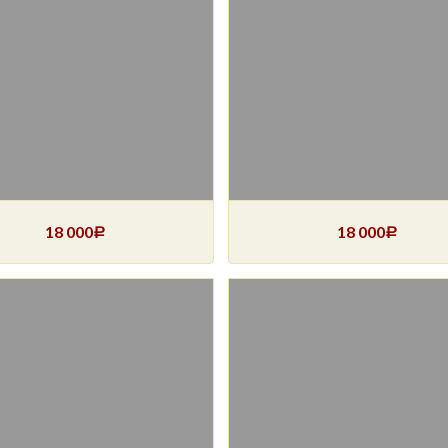
18 000
18 000
Р
Р