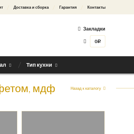
ит
Доставка и сборка
Гарантия
Контакты
Закладки
0
Р
ал
Тип кухни
уфетом, мдф
Назад к каталогу