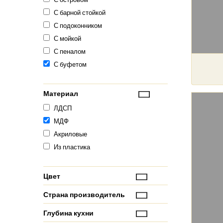
С барной стойкой
С подоконником
С мойкой
С пеналом
С буфетом
Материал
ЛДСП
МДФ
Акриловые
Из пластика
Цвет
Страна производитель
Глубина кухни