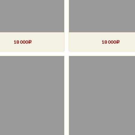
18 000
18 000
Р
Р