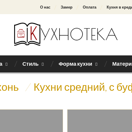
О нас
Замер
Оплата
Кухня в кред
а
Стиль
Форма кухни
Матери
хонь
/
Кухни средний, с б