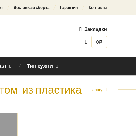
ит
Доставка и сборка
Гарантия
Контакты
Закладки
0
Р
ал
Тип кухни
етом, из пластика
Назад к каталогу