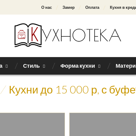
О нас
Замер
Оплата
Кухня в кред
а
Стиль
Форма кухни
Матери
/
Кухни до 15 000 р, с буф