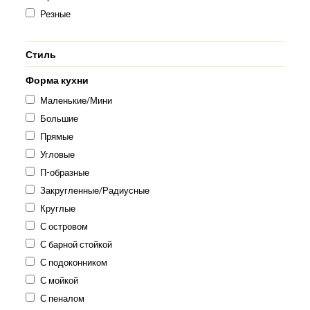
Резные
Стиль
Форма кухни
Маленькие/Мини
Большие
Прямые
Угловые
П-образные
Закругленные/Радиусные
Круглые
С островом
С барной стойкой
С подоконником
С мойкой
С пеналом