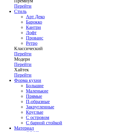
Премиум
Перейти
Стиль
Арт Деко
Барокко
Кантри
Лофт
Прованс
Ретро
Классический
Перейти
Модерн
Перейти
Хайтек
Перейти
Форма кухни
Большие
Маленькие
Прямые
П-образные
Закругленные
Круглые
С островом
С барной стойкой
Материал