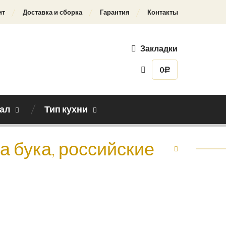
ит
Доставка и сборка
Гарантия
Контакты
Закладки
0
Р
ал
Тип кухни
а бука, российские
Назад к каталогу