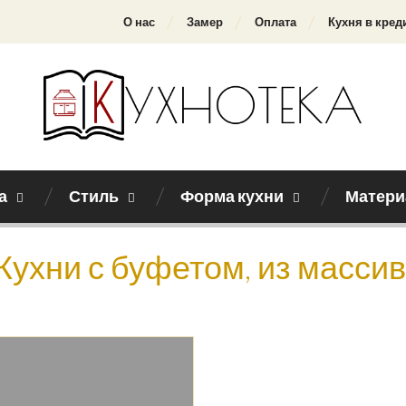
О нас
Замер
Оплата
Кухня в кред
а
Стиль
Форма кухни
Матери
Кухни с буфетом, из массив