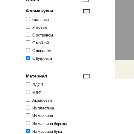
Форма кухни
Большие
Угловые
С островом
С мойкой
С пеналом
С буфетом
Материал
ЛДСП
МДФ
Акриловые
Из пластика
Из массива
Из массива березы
Из массива бука