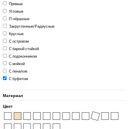
Прямые
Угловые
П-образные
Закругленные/Радиусные
Круглые
С островом
С барной стойкой
С подоконником
С мойкой
С пеналом
С буфетом
Материал
Цвет