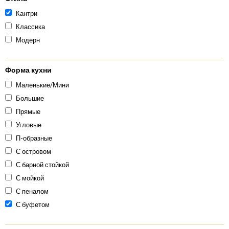
Кантри
Классика
Модерн
Форма кухни
Маленькие/Мини
Большие
Прямые
Угловые
П-образные
С островом
С барной стойкой
С мойкой
С пеналом
С буфетом