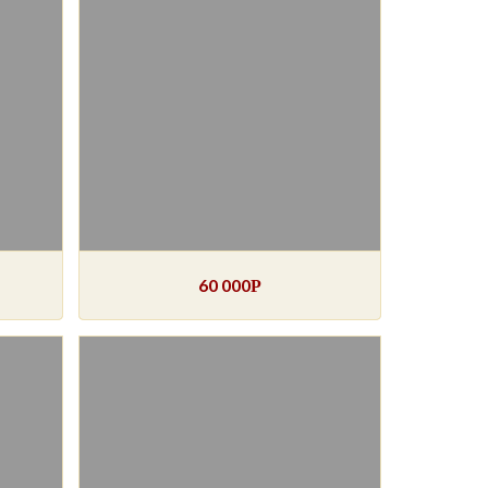
60 000
Р