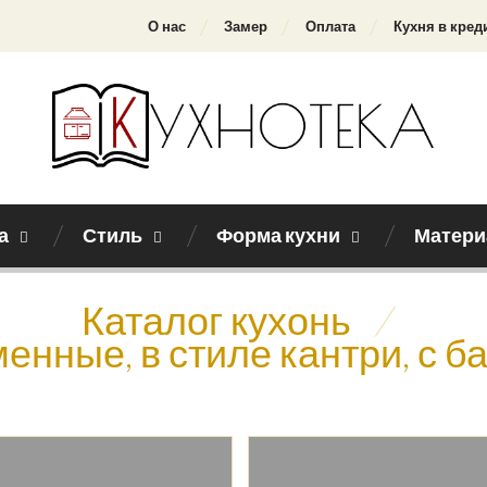
О нас
Замер
Оплата
Кухня в кред
а
Стиль
Форма кухни
Матери
Каталог кухонь
/
енные, в стиле кантри, с б