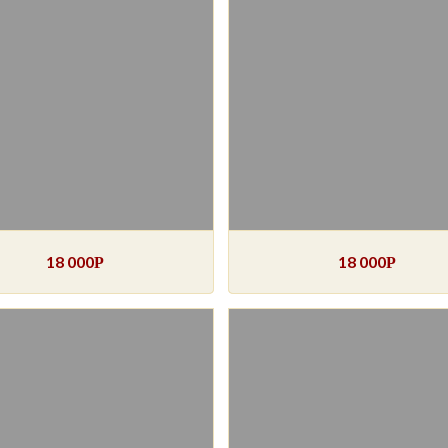
18 000
18 000
Р
Р