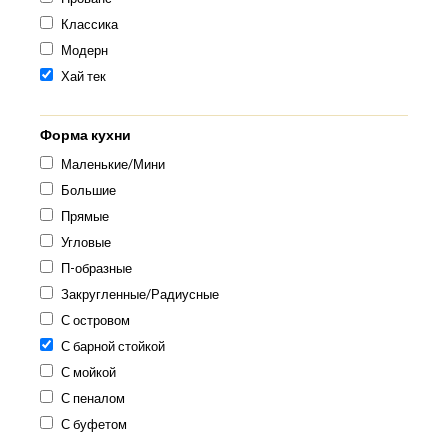
Классика
Модерн
Хай тек
Форма кухни
Маленькие/Мини
Большие
Прямые
Угловые
П-образные
Закругленные/Радиусные
С островом
С барной стойкой
С мойкой
С пеналом
С буфетом