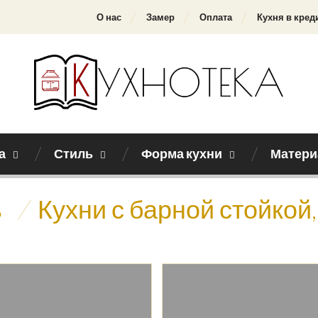
О нас
Замер
Оплата
Кухня в кред
а
Стиль
Форма кухни
Матери
ь
/
Кухни с барной стойкой