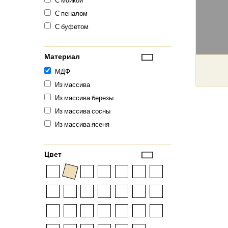
С мойкой
С пеналом
С буфетом
Материал
МДФ
Из массива
Из массива березы
Из массива сосны
Из массива ясеня
Цвет