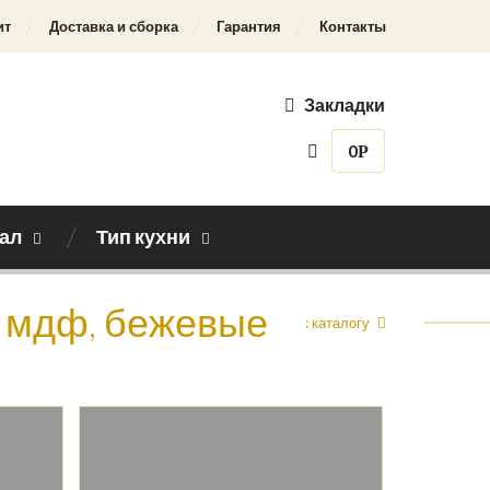
ит
Доставка и сборка
Гарантия
Контакты
Закладки
0
Р
ал
Тип кухни
, мдф, бежевые
Назад к каталогу