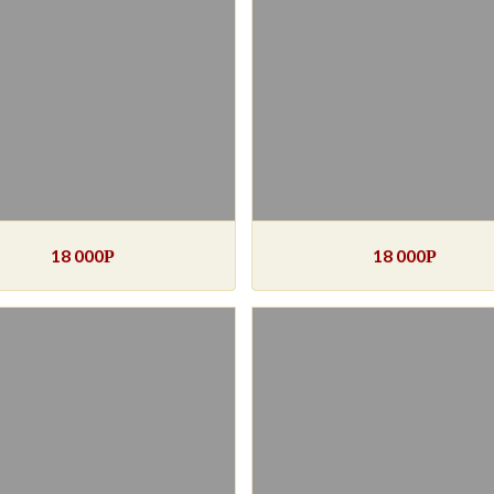
18 000
18 000
Р
Р