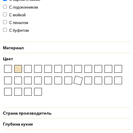
С подоконником
С мойкой
С пеналом
С буфетом
Материал
Цвет
Страна производитель
Глубина кухни