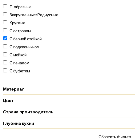
П-образные
Закругленные/Радиусные
Круглые
С островом
С барной стойкой
С подоконником
С мойкой
С пеналом
С буфетом
Материал
Цвет
Страна производитель
Глубина кухни