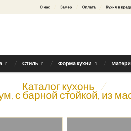
О нас
Замер
Оплата
Кухня в кред
а
Стиль
Форма кухни
Матери
Каталог кухонь
/
м, с барной стойкой, из м