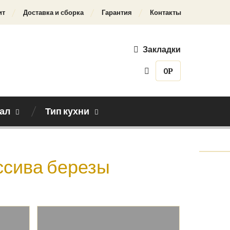
ит
Доставка и сборка
Гарантия
Контакты
Закладки
0
Р
ал
Тип кухни
Назад к каталогу
ассива березы