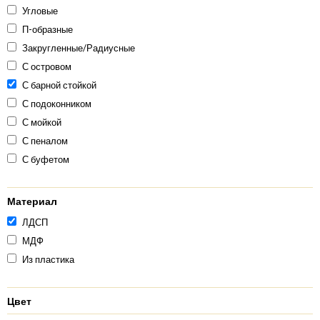
Угловые
П-образные
Закругленные/Радиусные
С островом
С барной стойкой
С подоконником
С мойкой
С пеналом
С буфетом
Материал
ЛДСП
МДФ
Из пластика
Цвет