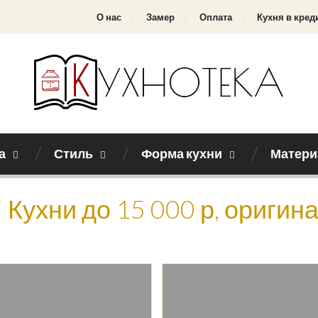
О нас
Замер
Оплата
Кухня в кред
а
Стиль
Форма кухни
Матери
Кухни до 15 000 р, ориги