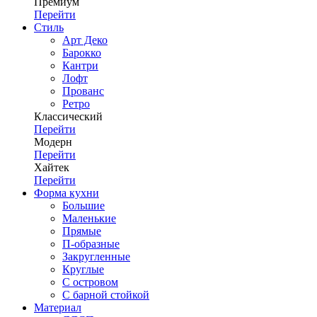
Премиум
Перейти
Стиль
Арт Деко
Барокко
Кантри
Лофт
Прованс
Ретро
Классический
Перейти
Модерн
Перейти
Хайтек
Перейти
Форма кухни
Большие
Маленькие
Прямые
П-образные
Закругленные
Круглые
С островом
С барной стойкой
Материал