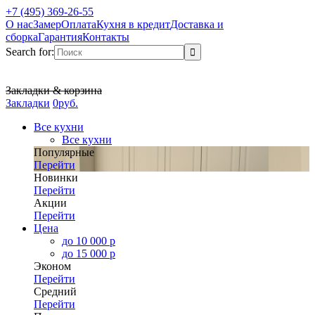
+7 (495) 369-26-55
О нас
Замер
Оплата
Кухня в кредит
Доставка и
сборка
Гарантия
Контакты
Search for:
Закладки & корзина
Закладки
0
р
уб.
Все кухни
Все кухни
Популярные
Перейти
Новинки
Перейти
Акции
Перейти
Цена
до 10 000 р
до 15 000 р
Эконом
Перейти
Средний
Перейти