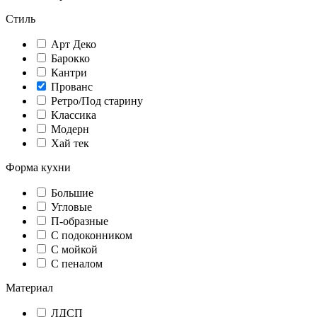
Стиль
Арт Деко
Барокко
Кантри
Прованс
Ретро/Под старину
Классика
Модерн
Хай тек
Форма кухни
Большие
Угловые
П-образные
С подоконником
С мойкой
С пеналом
Материал
ЛДСП