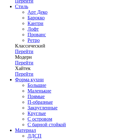
Перейти
Стиль
Арт Деко
Барокко
Кантри
Лофт
Прованс
Ретро
Классический
Перейти
Модерн
Перейти
Хайтек
Перейти
Форма кухни
Большие
Маленькие
Прямые
П-образные
Закругленные
Круглые
С островом
С барной стойкой
Материал
ЛДСП