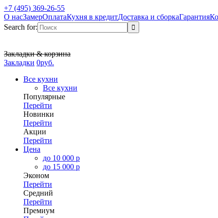
+7 (495) 369-26-55
О нас
Замер
Оплата
Кухня в кредит
Доставка и сборка
Гарантия
Ко
Search for:
Закладки & корзина
Закладки
0
р
уб.
Все кухни
Все кухни
Популярные
Перейти
Новинки
Перейти
Акции
Перейти
Цена
до 10 000 р
до 15 000 р
Эконом
Перейти
Средний
Перейти
Премиум