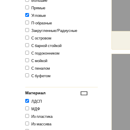
Большие
Прямые
Угловые
П-образные
Закругленные/Радиусные
С островом
С барной стойкой
С подоконником
С мойкой
С пеналом
С буфетом
Материал
ЛДСП
МДФ
Из пластика
Из массива