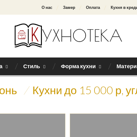
О нас
Замер
Оплата
Кухня в кред
а
Стиль
Форма кухни
Матери
хонь
/
Кухни до 15 000 р, у