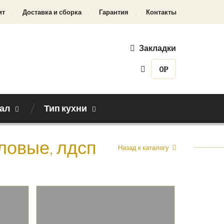
ит
Доставка и сборка
Гарантия
Контакты
Закладки
0
Р
ал
Тип кухни
гловые, лдсп
Назад к каталогу