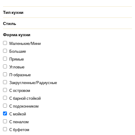
Тип кухни
Стиль
Форма кухни
Маленькие/Мини
Большие
Прямые
Угловые
П-образные
Закругленные/Радиусные
С островом
С барной стойкой
С подоконником
С мойкой
С пеналом
С буфетом