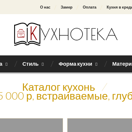
О нас
Замер
Оплата
Кухня в кред
а
Стиль
Форма кухни
Матери
Каталог кухонь
/
5 000 р, встраиваемые, глу