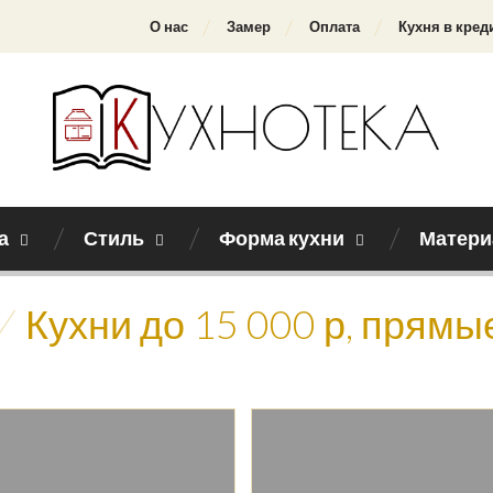
О нас
Замер
Оплата
Кухня в кред
а
Стиль
Форма кухни
Матери
/
Кухни до 15 000 р, прямы