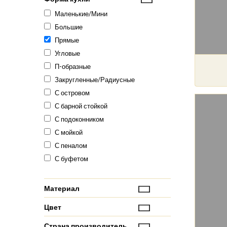
Маленькие/Мини
Большие
Прямые
Угловые
П-образные
Закругленные/Радиусные
С островом
С барной стойкой
С подоконником
С мойкой
С пеналом
С буфетом
Материал
Цвет
Страна производитель