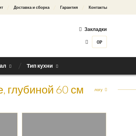
ит
Доставка и сборка
Гарантия
Контакты
Закладки
0
Р
ал
Тип кухни
е, глубиной 60 см
Назад к каталогу