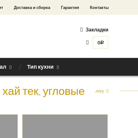
ит
Доставка и сборка
Гарантия
Контакты
Закладки
0
Р
ал
Тип кухни
 хай тек, угловые
Назад к каталогу