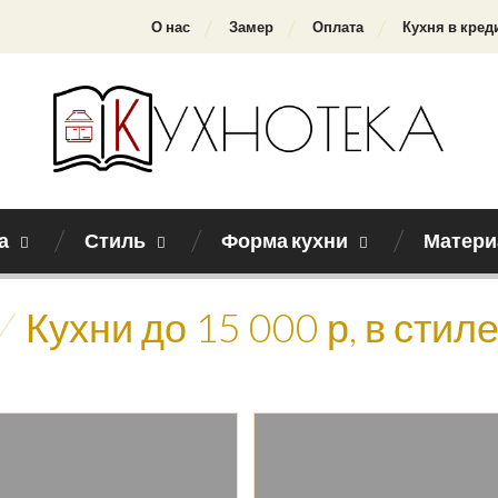
О нас
Замер
Оплата
Кухня в кред
а
Стиль
Форма кухни
Матери
/
Кухни до 15 000 р, в стиле