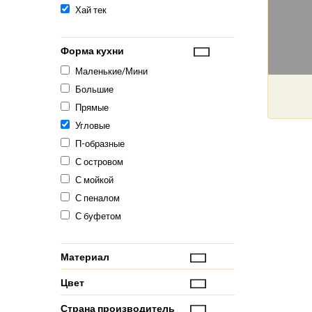
Хай тек
Форма кухни
Маленькие/Мини
Большие
Прямые
Угловые
П-образные
С островом
С мойкой
С пеналом
С буфетом
Материал
Цвет
Страна производитель