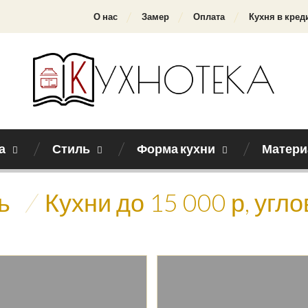
О нас
Замер
Оплата
Кухня в кред
а
Стиль
Форма кухни
Матери
ь
/
Кухни до 15 000 р, угл