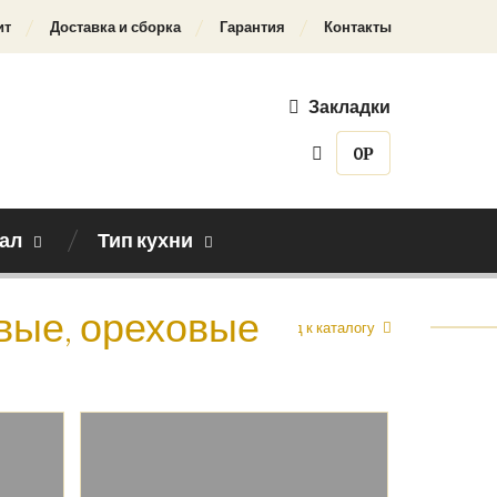
ит
Доставка и сборка
Гарантия
Контакты
Закладки
0
Р
ал
Тип кухни
овые, ореховые
Назад к каталогу