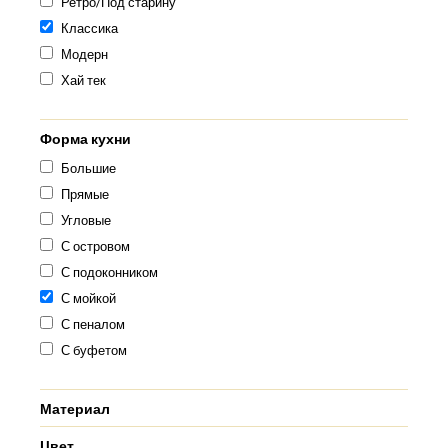
Ретро/Под старину
Классика
Модерн
Хай тек
Форма кухни
Большие
Прямые
Угловые
С островом
С подоконником
С мойкой
С пеналом
С буфетом
Материал
Цвет