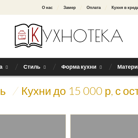
О нас
Замер
Оплата
Кухня в кред
а
Стиль
Форма кухни
Матери
нь
/
Кухни до 15 000 р, с о