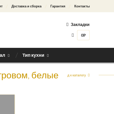
ит
Доставка и сборка
Гарантия
Контакты
Закладки
0
Р
ал
Тип кухни
стровом, белые
Назад к каталогу